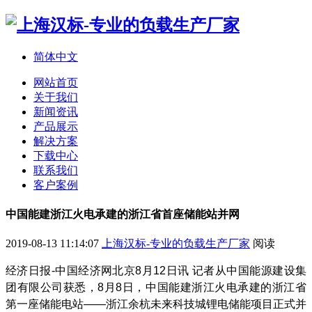
简体中文
网站首页
关于我们
新闻资讯
产品展示
解决方案
下载中心
联系我们
客户案例
中国能建浙江火电承建的浙江省首座储能站并网
2019-08-13 11:14:07
上海汉标-专业的负载生产厂家
阅读
经济日报-中国经济网北京8月12日讯 记者从中国能源建设集
团有限公司获悉，8月8日，中国能建浙江火电承建的浙江省
第一座储能电站——浙江余杭未来科技城锂电储能项目正式并