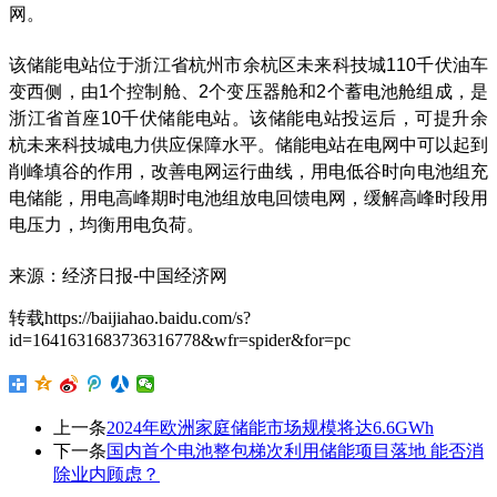
网。
该储能电站位于浙江省杭州市余杭区未来科技城110千伏油车
变西侧，由1个控制舱、2个变压器舱和2个蓄电池舱组成，是
浙江省首座10千伏储能电站。该储能电站投运后，可提升余
杭未来科技城电力供应保障水平。储能电站在电网中可以起到
削峰填谷的作用，改善电网运行曲线，用电低谷时向电池组充
电储能，用电高峰期时电池组放电回馈电网，缓解高峰时段用
电压力，均衡用电负荷。
来源：经济日报-中国经济网
转载https://baijiahao.baidu.com/s?
id=1641631683736316778&wfr=spider&for=pc
上一条
2024年欧洲家庭储能市场规模将达6.6GWh
下一条
国内首个电池整包梯次利用储能项目落地 能否消
除业内顾虑？