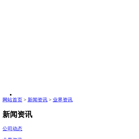
网站首页
>
新闻资讯
>
业界资讯
新闻资讯
公司动态