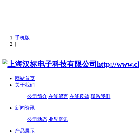
负载箱|智能交流负载|可编程直流负载箱|
柜|三相交流负载箱|充电桩直流负载箱
手机版
|
网站首页
关于我们
公司简介
在线留言
在线反馈
联系我们
新闻资讯
公司动态
业界资讯
产品展示