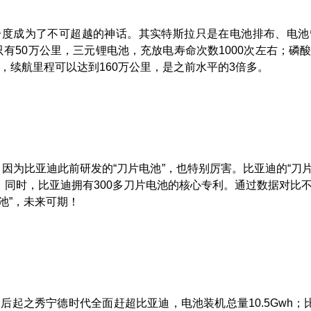
一度成为了不可超越的神话。其实特斯拉只是在电池排布、电池
有50万公里，三元锂电池，充放电寿命次数1000次左右；磷
右，续航里程可以达到160万公里，是之前水平的3倍多。
因为比亚迪此前研发的“刀片电池”，也特别厉害。比亚迪的“刀
%，同时，比亚迪拥有300多刀片电池的核心专利。通过数据对比
池”，未来可期！
起之秀宁德时代全面赶超比亚迪，电池装机总量10.5Gwh；比亚