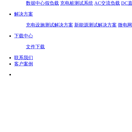
数据中心假负载
充电桩测试系统
AC交流负载
DC
解决方案
充电设施测试解决方案
新能源测试解决方案
微电网
下载中心
文件下载
联系我们
客户案例