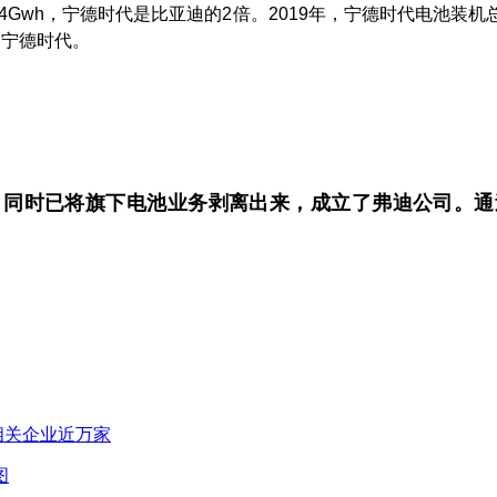
4Gwh，宁德时代是比亚迪的2倍。2019年，宁德时代电池装机总量
是宁德时代。
，同时已将旗下电池业务剥离出来，成立了弗迪公司。
相关企业近万家
图