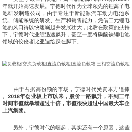
年就开始高速发展。宁德时代作为全球领先的锂离子电
池研发制造公司，由于专注于新能源汽车动力电池系
统、储能系统的研发、生产和销售能力，凭借三元锂电
池的风口得以快速崛起并发展壮大，此后在政策的扶持
下，宁德时代业绩迅速飙升，甚至一度将磷酸铁锂电池
领域的佼佼者比亚迪给踩在脚下。
由于占据高份额的市场，宁德时代受资本方追捧
。
2018年创业板上市以来，股价一路飙升，不到三年
时间市值就暴增超过十倍，市值很快超过中国最大车企
上汽集团。
另外，宁德时代的崛起，其实还有一个原因，这些