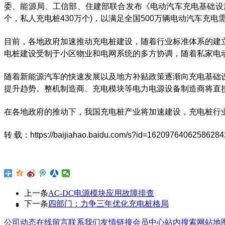
委、能源局、工信部、住建部联合发布《电动汽车充电基础设施发展指
个，私人充电桩430万个)，以满足全国500万辆电动汽车充电
目前，各地政府加速推动充电桩建设，随着行业标准体系的建
电桩建设受制于小区物业和电网系统的多方协调，随着私家电
随着新能源汽车的快速发展以及地方补贴政策逐渐向充电基础
提升趋势。整机制造商、充电模块等电力电源设备制造商将直
在各地政府的推动下，我国充电桩产业将加速建设，充电桩行
转 载：https://baijiahao.baidu.com/s?id=16209764062586284
上一条
AC-DC电源模块应用故障排查
下一条
四部门：力争三年优化充电桩格局
公司动态
在线留言
联系我们
友情链接
会员中心
站内搜索
网站地