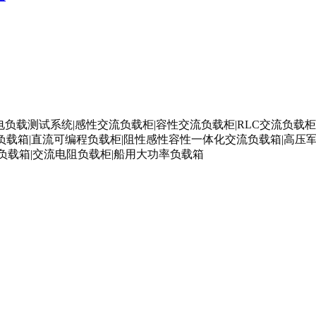
电负载测试系统|感性交流负载柜|容性交流负载柜|RLC交流负载柜
智能负载箱|直流可编程负载柜|阻性感性容性一体化交流负载箱|高压
流负载箱|交流电阻负载柜|船用大功率负载箱