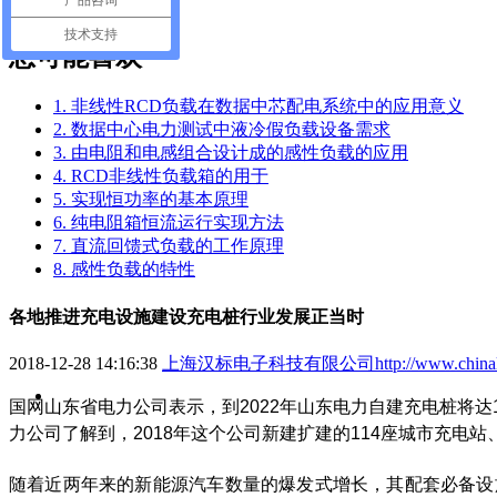
产品咨询
业界资讯
技术支持
您可能喜欢
1. 非线性RCD负载在数据中芯配电系统中的应用意义
2. 数据中心电力测试中液冷假负载设备需求
3. 由电阻和电感组合设计成的感性负载的应用
4. RCD非线性负载箱的用于
5. 实现恒功率的基本原理
6. 纯电阻箱恒流运行实现方法
7. 直流回馈式负载的工作原理
8. 感性负载的特性
各地推进充电设施建设充电桩行业发展正当时
2018-12-28 14:16:38
上海汉标电子科技有限公司http://www.chinaloadba
国网山东省电力公司表示，到2022年山东电力自建充电桩将达
力公司了解到，2018年这个公司新建扩建的114座城市充
随着近两年来的新能源汽车数量的爆发式增长，其配套必备设施充