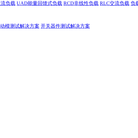
直流负载
UAD能量回馈式负载
RCD非线性负载
RLC交流负载
负
动模测试解决方案
开关器件测试解决方案