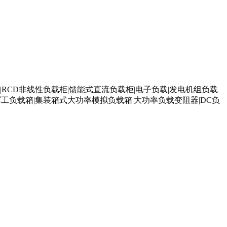
|RCD非线性负载柜|馈能式直流负载柜|电子负载|发电机组负载
军工负载箱|集装箱式大功率模拟负载箱|大功率负载变阻器|DC负