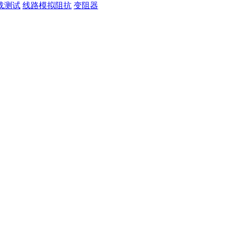
载测试
线路模拟阻抗
变阻器