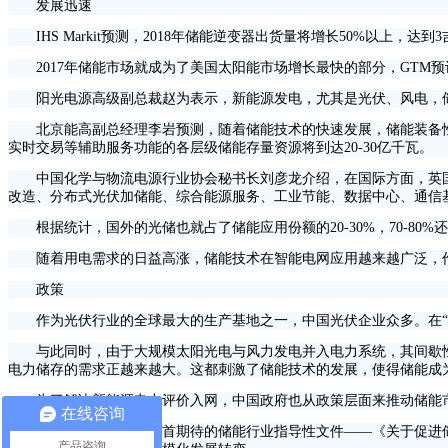
发展迅速
IHS Markit预测，2018年储能逆变器出货量将增长50%以上，
2017年储能市场就成为了美国太阳能市场增长最快的部分，GTM预计，未来
阳光电源高级副总裁赵为表示，新能源发电，尤其是光伏、风电，储能
北京能高副总经理李岩预测，随着储能技术的快速发展，储能装备性能
实时交易等辅助服务功能的各层级储能存量资源将到达20-30亿千瓦。
中国化学与物流电源行业协会秘书长刘彦龙介绍，在国际方面，英国
改造、分布式光伏加储能、综合能源服务、工业节能、数据中心、通信
根据统计，国外的光储也就占了储能应用份额的20-30%，70-80
随着用电需求的日益高涨，储能技术在智能电网应用越来越广泛，作
政策
作为光伏行业的全球最大的生产基地之一，中国光伏企业众多。在“5
与此同时，由于大规模太阳光电与风力发电并入电力系统，其间歇性
电力储存的需求正越来越大。这都刺激了储能技术的发展，使得储能成
为了解决新能源电力评价入网，中国政府也从政策层面来推动储能
在线咨询
2017年10月，业界翘首期待的储能行业指导性文件——《关于促进
产品咨询