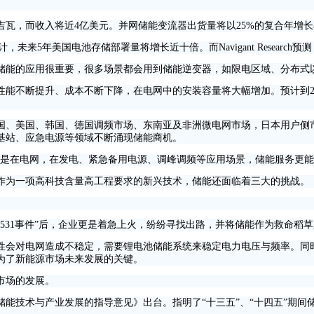
达到3吉瓦，而收入将近4亿美元。并网储能变流器出货量将以25%的复合年增
5年美国电池存储部署量将增长近十倍。而Navigant Research预测
的应用很重要，很多场景都会用到储能逆变器，如限电区域、分布式以
不断提升、成本不断下降，在电网中的安装容量将大幅增加。预计到20
、美国、韩国、德国调频市场、东南亚及非洲微电网市场，日本用户侧市
基站、应急电源等领域不断涌现储能商机。
%还是在电网，在发电、紧急备用电源、调峰调频等应用场景，储能服务更
为一项高科技含量高工程要求的新兴技术，储能还面临着三大的挑战。
31事件”后，企业更是着急上火，纷纷寻找出路，并将储能作为救命稻
会对电网造成不稳定，需要锂电池储能系统来稳定电力电压与频率。同时
为了新能源市场未来发展的关键。
市场的发展。
储能技术与产业发展的指导意见》出台。指明了“十三五”、“十四五”期