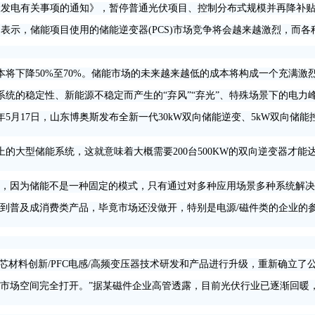
伏发电有关事项的通知》，暂停普通光伏项目、控制分布式规模并再降补
ch公司表示，储能项目使用的储能逆变器(PCS)市场竞争将会越来越激烈
将下降50%至70%。储能市场的未来越来越低的成本将构成一个充满激
的稳定性、新能源不稳定而产生的“弃风”“弃光”、特殊场景下的电力
月17日，山东博奥斯发布全新一代30kW双向储能逆变、5kW双向储能
型储能系统，这就意味着大概需要200台500KW的双向逆变器才能达
因为储能不是一种固定的模式，只有通过对多种应用场景多种系统解决
普及成消费类产品，毕竟市场还没做开，特别是电源/磁件类的企业的
芯材料创新/PFC电感/高频变压器技术研发和产品进行升级，重新确立了
场空间完全打开。”据某磁件企业高管透露，目前光伏行业已逐渐回暖