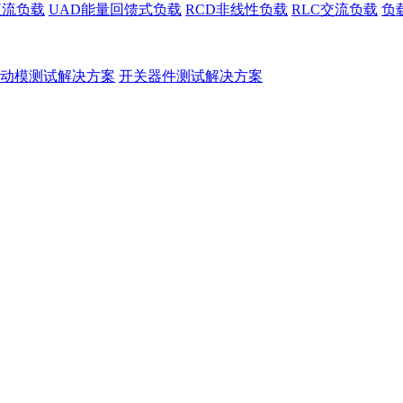
直流负载
UAD能量回馈式负载
RCD非线性负载
RLC交流负载
负
动模测试解决方案
开关器件测试解决方案