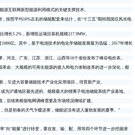
为能源互联网新型能源利用模式的关键支撑技术。
测，按照平均10%左右的储能配套来估计，在“十三五”期间我国仅风光电
长5.2%，新增投运项目装机规模217.9MW。
000亿。其中，基于电池技术的电化学储能发展最为迅猛，2017年增长
、河北、广东、江苏、浙江、山西等16个省份发布了峰谷电价表。
革命、大规模的可再生能源的接入和电力体制改革的进一步深化，都
术革新，引进大容量储能技术产业化应用项目，培育新产业。
将成为沪通地区最先进的、规模最大的锂离子电池储能系统产业基地。
建成，后续将根据电网调峰需要及市场情况继续扩建。
，但是初春的天气乍暖还寒，储能还没有进入蓬勃发展的夏季。”
”向“能量”进行转变，要在发、输、配、用等四个环节进一步挖掘潜