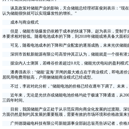
谈及政策对储能产业的影响，天合储能总经理祁富俊则表示：“现在
认为储能很快就可以实现爆发性的增长。”
成本与商业模式
但是，储能市场爆发仍依赖于成本的快速下降。赵为表示，受制于成
本要求相对较低。随着电池成本的下降，到2018年储能或将具备大面积
可见，随着电池成本的下降和产业配套的逐渐成熟，未来光伏储能
深圳市首航新能源有限公司高管仲其正认为，储能就是一个很有潜力的
据业内人士测算，若峰谷价差超过0.8元，储能光伏电站的盈利模式
潘勇强表示：“储能‘蓝海’开闸的最大难点在于商业模式，即电差价
居民用电费用较高，户用侧储能商业模式已经成型。
不过，李岩对此分析，“储能电池的价格已经在逐年下调了。未来，随
近年来，无论是光伏亦或储能电池价格均处于极速下降通道，从2007年~
三四年时间。
目前，我国储能产业正处于从示范应用向商业化发展的过渡期。深圳
方面仍然是制约其发展的重要瓶颈，需要有效的市场环境和价格政策来
广州德珑磁电科技有限公司新能源事业部副总翁亮告诉记者，价格来