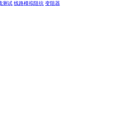
载测试
线路模拟阻抗
变阻器