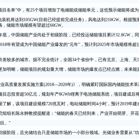
范项目名单”中，有25个项目增加了电储能或储能单元，这也预示储能将成
机将达到105GW(目前已经提前完成任务)，风电达到210GW。根据预
场，储能市场规模有望超过60GW。
中国储能产业尚处于初级阶段，已经投运储能项目累计32.8GW，同比增
年有望成为中国储能产业爆发的“元年”，预计到2025年市场规模将超过1
较多的城市。据不完全统计，全国34个省份中，已有北京、上海、天津
加明晰，储能项目的规划量大增，储能市场的爆发点已经点燃，未来能源
质量发展实施方案(2018—2020年)》，明确紧盯国际国内储能技
目总投资超50亿元，规划年产8GWh锂离子电池储能系统，项目建成后
，该项目建设规模720兆瓦时，电站储能时间4小时，预计2019年
组长陈永翀教授提醒道：“储能的春天已经到来，产业开始萌芽、开花
目。”
阶段，且光储结合只是储能市场的一小部分领域。光储业务需要从“功率