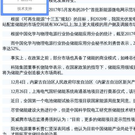
阶段实现商业化初期向规模化发展转变。
技术支持
据了解，国家发改委2017年5月发布的28个“首批新能源微电网示
根据《可再生能源“十三五”规划》的目标，到2020年，我国光伏发电装
站配套储能的市场空间就有30GW以上;加上更大规模的用户侧及调频市
根据中国化学与物理电源行业协会储能应用分会的统计，截至2017年底，
而中国化学与物理电源行业协会储能应用分会秘书长刘勇曾表示，2018
率达52%。
事实上，在政策之前，部分市场也具备了储能的商业模式，如峰谷价差
科陆集团董事长饶陆华表示，在国家政策的指导下，储能应用领域更
将为储能产业创造极大市场商机。
12月4日，内蒙古自治区人民政府印发自治区《内蒙古自治区新兴产业高
12月26日，上海电气国轩储能系统南通基地项目进行奠基仪式，该项
近日，全国第一个电池储能试验示范项目获国家能源局批复同意。据了解
尽管储能建设火热进行中，但是中国科学院电工研究所储能技术研究组
英威腾市场总监潘勇强则认为：“目前，更多的储能项目是示范性项
阳光电源董事长曹仁贤深表同感，他认为目前中国储能产业尚处于初级
力，才能拓宽光储结合的边界。